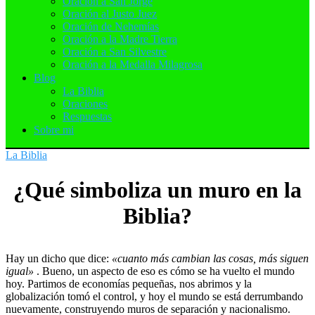
Oración a San Jorge
Oración al Justo Juez
Oración de Nehemías
Oración a la Madre Tierra
Oración a San Silvestre
Oración a la Medalla Milagrosa
Blog
La Biblia
Oraciones
Respuestas
Sobre mi
La Biblia
¿Qué simboliza un muro en la
Biblia?
Hay un dicho que dice:
«cuanto más cambian las cosas, más siguen
igual»
. Bueno, un aspecto de eso es cómo se ha vuelto el mundo
hoy. Partimos de economías pequeñas, nos abrimos y la
globalización tomó el control, y hoy el mundo se está derrumbando
nuevamente, construyendo muros de separación y nacionalismo.